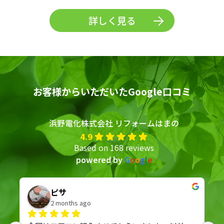
詳しく見る
お客様からいただいたGoogle口コミ
浜野電化株式会社 リフォームはまの
4.9
Based on 168 reviews
powered by
G
o
o
g
l
e
ピサ
2 months ago