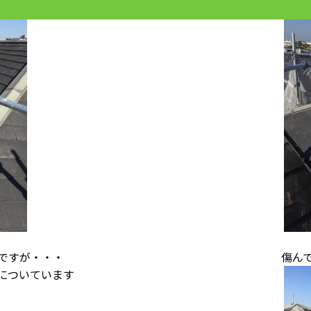
ですが・・・
傷ん
についています